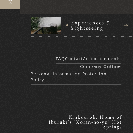
Experiences &
Sightseeing
FAQ
Contact
Announcements
Company Outline
Personal Information Protection
Policy
Kinkouroh, Home of
Ibusuki's "Koran-no-yu" Hot
Springs