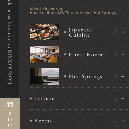
Ibusuki onsen koran-no-yu KINKOUROH
About Kinkouroh,
Home of Ibusuki's "Koran-no-yu" Hot Springs
Japanese
Cuisine
Guest Rooms
Hot Springs
Leisure
BOOK
Access